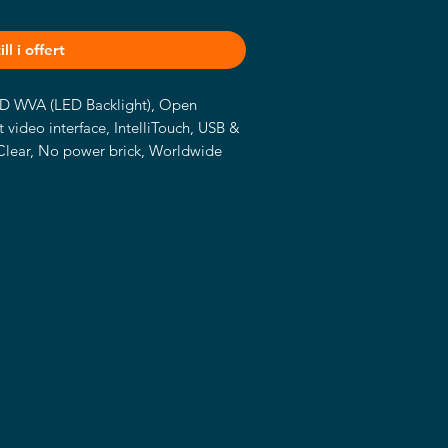
ll i offert
D WVA (LED Backlight), Open 
ideo interface, IntelliTouch, USB & 
 Clear, No power brick, Worldwide