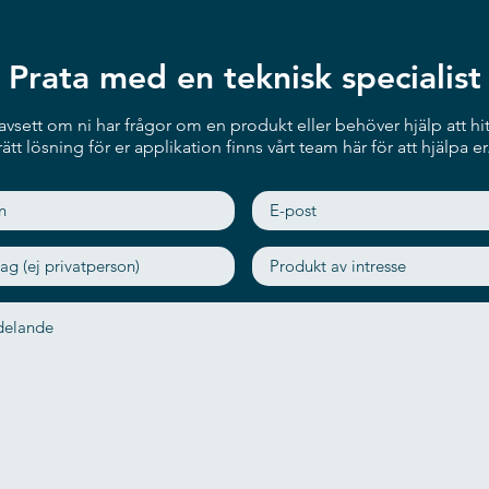
Prata med en teknisk specialist
vsett om ni har frågor om en produkt eller behöver hjälp att hit
rätt lösning för er applikation finns vårt team här för att hjälpa er