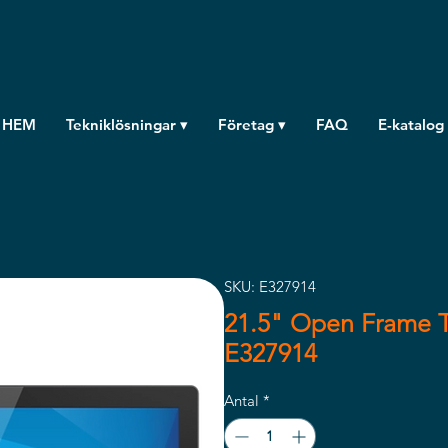
HEM
Tekniklösningar ▾
Företag ▾
FAQ
E-katalog
SKU: E327914
21.5" Open Frame T
E327914
Antal
*