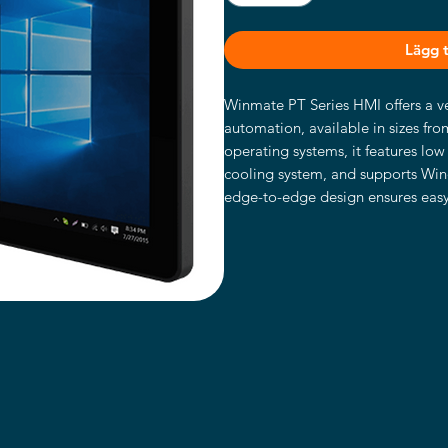
Lägg ti
Winmate PT Series HMI offers a vers
automation, available in sizes fro
operating systems, it features low
cooling system, and supports Windo
edge-to-edge design ensures easy 
safeguards against water and dus
and multiple I/O ports, includin
Series HMI is ideal for manufactur
factory applications.