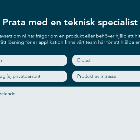
Prata med en teknisk specialist
vsett om ni har frågor om en produkt eller behöver hjälp att hit
rätt lösning för er applikation finns vårt team här för att hjälpa er