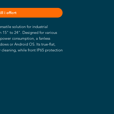
ll i offert
atile solution for industrial 
m 15" to 24". Designed for various 
 power consumption, a fanless 
ws or Android OS. Its true-flat, 
cleaning, while front IP65 protection 
t. With PCAP touchscreen options 
g LAN, USB, and CANBUS, the PT 
ing, process control, and smart 