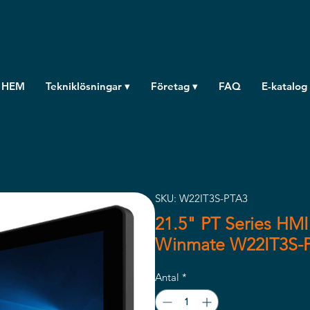
HEM
Tekniklösningar ▾
Företag ▾
FAQ
E-katalog
SKU: W22IT3S-PTA3
21.5" PT Series HM
Winmate W22IT3S-
Antal
*