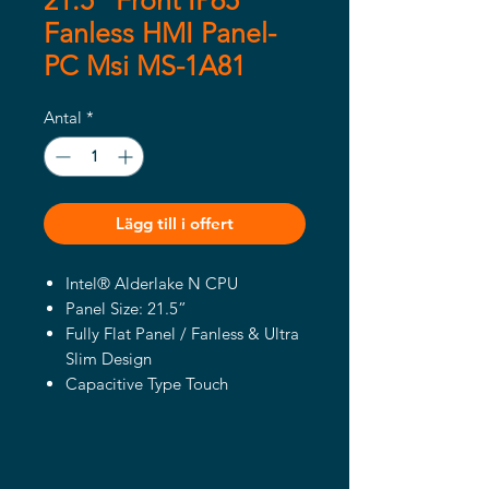
21.5" Front IP65
Fanless HMI Panel-
PC Msi MS-1A81
Antal
*
Lägg till i offert
Intel® Alderlake N CPU
Panel Size: 21.5”
Fully Flat Panel / Fanless & Ultra
Slim Design
Capacitive Type Touch
IP65 Front Panel and IP41 for
Rear
Backup Battery for 60 mins at
idle state (Option)