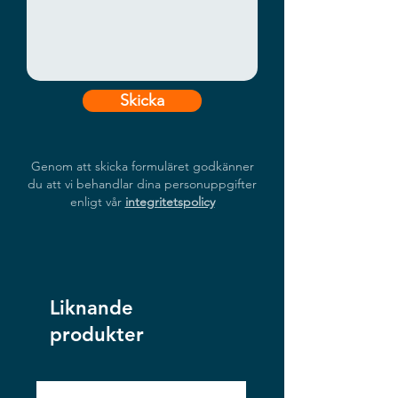
Skicka
Genom att skicka formuläret godkänner
du att vi behandlar dina personuppgifter
enligt vår
integritetspolicy
Liknande
produkter