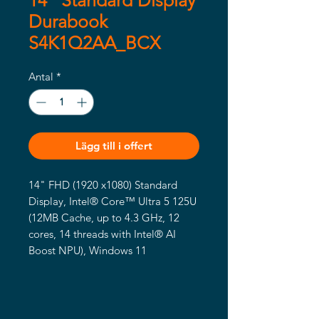
14" Standard Display
Durabook
S4K1Q2AA_BCX
Antal
*
Lägg till i offert
14" FHD (1920 x1080) Standard 
Display, Intel® Core™ Ultra 5 125U 
(12MB Cache, up to 4.3 GHz, 12 
cores, 14 threads with Intel® AI 
Boost NPU), Windows 11 
Professional with 16GB RAM, 
256GB PCIE SSD, Wi-Fi 7 + 
Bluetooth v5.4, 2MP Front Camera, 
2x RJ45, RS232, 2x Thunderbolt 4, 