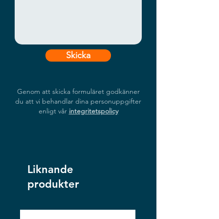
Skicka
Genom att skicka formuläret godkänner
du att vi behandlar dina personuppgifter
enligt vår
integritetspolicy
Liknande
produkter