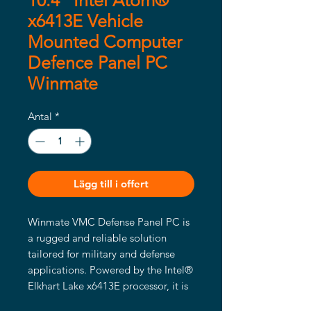
10.4" Intel Atom®
x6413E Vehicle
Mounted Computer
Defence Panel PC
Winmate
Antal
*
Lägg till i offert
Winmate VMC Defense Panel PC is 
a rugged and reliable solution 
tailored for military and defense 
applications. Powered by the Intel® 
Elkhart Lake x6413E processor, it is 
available in 10.4” and 12.1” panel 