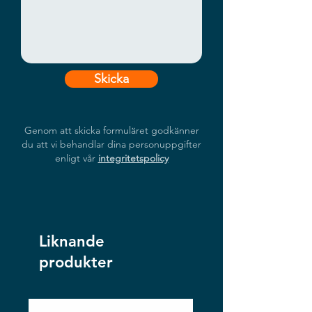
Skicka
Genom att skicka formuläret godkänner
du att vi behandlar dina personuppgifter
enligt vår
integritetspolicy
Liknande
produkter