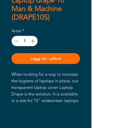
Laptop drape 10"
Man & Machine
(DRAPE10S)
Antal
*
Lägg till i offert
When looking for a way to increase
the hygiene of laptops in place, our
transparent laptop cover Laptop
Drape is the solution. It is available
in a size for 15” widescreen laptops
and one for 17” widescreen laptops.
When put over a laptop keyboard, it
will keep germs out but still keeping
all functionalities, including the